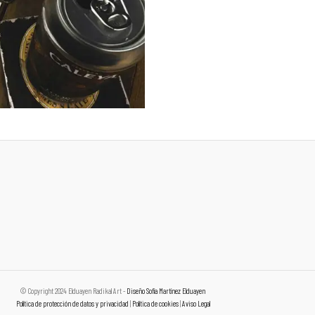
© Copyright 2024 Elduayen Radikal Art -
Diseño Sofía Martínez Elduayen
Política de protección de datos y privacidad
|
Política de cookies
|
Aviso Legal