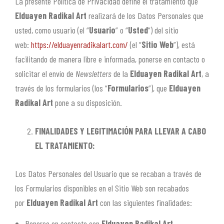
La presente Política de Privacidad define el tratamiento que
Elduayen Radikal Art
realizará de los Datos Personales que
usted, como usuario (el “
Usuario
” o “
Usted
”) del sitio
web:
https://elduayenradikalart.com/
(el “
Sitio Web
”), está
facilitando de manera libre e informada, ponerse en contacto o
solicitar el envío de
Newsletters
de la
Elduayen Radikal Art
, a
través de los formularios (los “
Formularios
”), que
Elduayen
Radikal Art
pone a su disposición.
FINALIDADES Y LEGITIMACIÓN PARA LLEVAR A CABO
EL TRATAMIENTO:
Los Datos Personales del Usuario que se recaban a través de
los Formularios disponibles en el Sitio Web son recabados
por
Elduayen Radikal Art
con las siguientes finalidades:
Ponerse en contacto con
Elduayen Radikal Art
.