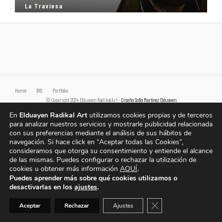
La Traviesa
Home
BIO
Portfolio
© Copyright 2024 Elduayen Radikal Art -
Diseño Sofía Martínez Elduayen
Política de protección de datos y privacidad
|
Política de cookies
|
Aviso Legal
En
Elduayen Radikal Art
utilizamos cookies propias y de terceros
para analizar nuestros servicios y mostrarle publicidad relacionada
con sus preferencias mediante el análisis de sus hábitos de
navegación. Si hace click en “Aceptar todas las Cookies”,
consideramos que otorga su consentimiento y entiende el alcance
de las mismas. Puedes configurar o rechazar la utilización de
cookies u obtener más información
AQUÍ
.
Puedes aprender más sobre qué cookies utilizamos o
desactivarlas en los
ajustes
.
Cerrar el banner de 
Aceptar
Rechazar
Ajustes