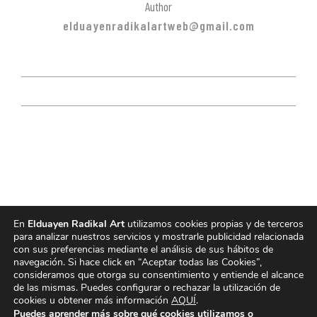
Author
elduayenradikalartweb@gmail.com
En
Elduayen Radikal Art
utilizamos cookies propias y de terceros
para analizar nuestros servicios y mostrarle publicidad relacionada
con sus preferencias mediante el análisis de sus hábitos de
navegación. Si hace click en “Aceptar todas las Cookies”,
consideramos que otorga su consentimiento y entiende el alcance
de las mismas. Puedes configurar o rechazar la utilización de
cookies u obtener más información
AQUÍ
.
Home
BIO
Portfolio
Puedes aprender más sobre qué cookies utilizamos o